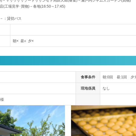
9:40)－マリッサリゾートサザンセト周防大島(昼食)－瀬戸内ジャムズガーデン(買物)
工場見学･買物)－各地(16:50～17:45)
－：貸切バス
朝× 昼○ 夕×
食事条件
朝:0回 昼:1回 夕:
現地係員
なし
名様