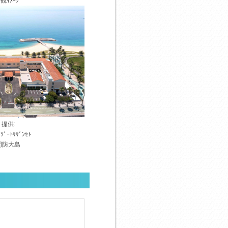
観ｲﾒｰｼﾞ
提供:
ﾘｿﾞｰﾄｻｻﾞﾝｾﾄ
周防大島