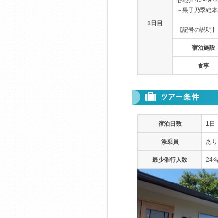
各地(8:45～
－果子乃季総本店(
1日目
【記号の説明】
宿泊施設
食事
宿泊日数
1日
添乗員
あり
最少催行人数
24