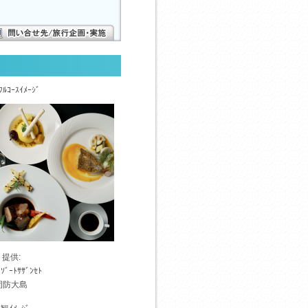
ﾌﾙｺｰｽｲﾒｰｼﾞ
提供:
ﾘｿﾞｰﾄｻｻﾞﾝｾﾄ
周防大島