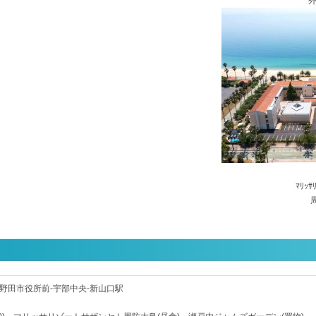
外
ﾏﾘｯｻ
野田市役所前-宇部中央-新山口駅