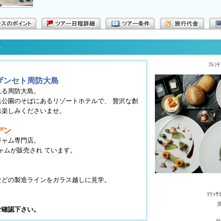
ﾌﾚﾝﾁ
ザンセト周防大島
れる周防大島。
公園のそばにあるリゾートホテルで、 贅沢な創
お楽しみくださいませ。
デン
ジャム専門店。
ジャムが販売され ています。
などの製造ラインをガラス越しに見学。
ﾏﾘｯｻ
ご確認下さい。