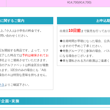
¥14,700(¥14,700)
金に関するご案内
お申込期
10日前
上､｢小人｣は小学生の料金です｡
出発日
まで販売を行ってお
問い合わせください｡
◆出発時間が早朝になった場合、公共
いますので予めご了承ください。
配を開始する商品です。よって、リク
◆奇数グループでご参加の場合、バス
完了した時点では
予約は確保されてお
になる場合がございます。
弊社よりご連絡させていただきます。
◆車を運転される方の飲酒はご遠慮く
前のアルファベットは料金区分が複数
れます。1区分のみの場合にも「A出
場合のＡは特別な意味を持ちません。
チラ
よりご確認下さい。