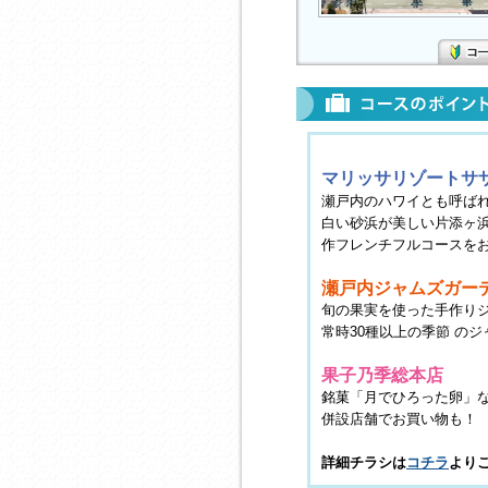
マリッサリゾートサ
瀬戸内のハワイとも呼ば
白い砂浜が美しい片添ヶ浜
作フレンチフルコースを
瀬戸内ジャムズガー
旬の果実を使った手作り
常時30種以上の季節 の
果子乃季総本店
銘菓「月でひろった卵」
併設店舗でお買い物も！
詳細チラシは
コチラ
より