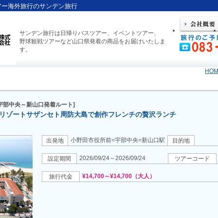
アー海外旅行のサンデン旅行
サンデン旅行は日帰りバスツアー、イベントツアー、
野球観戦ツアーなど山口県発着の商品をお届けいたしま
す。
HOM
宇部中央～新山口発着ルート]
リゾートサザンセト周防大島で創作フレンチの贅沢ランチ
小野田市役所前=宇部中央=新山口駅
出発地
目的地
2026/09/24～2026/09/24
設定期間
ツアーコード
¥14,700～¥14,700（大人）
旅行代金