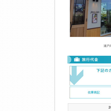
瀬戸内ｼ
在庫表記
2