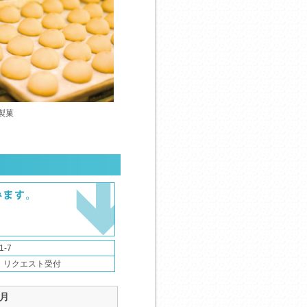
製菓
-7
：リクエスト受付
0月