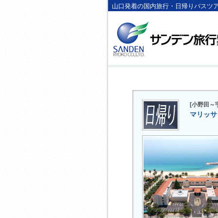
山口発着の国内旅行・日帰りバスツ
[小野田～
マリッサ