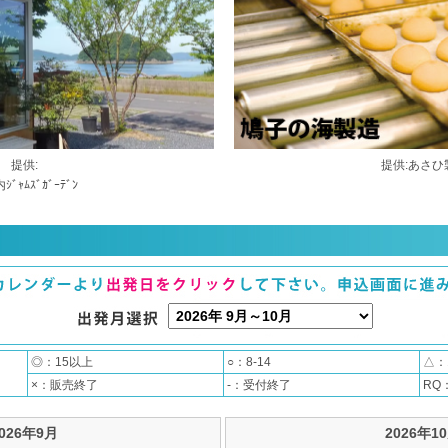
提供:
提供:あさひ
ﾞｬﾑｽﾞｶﾞｰﾃﾞﾝ
◎：15以上
○：8-14
△：1
×：販売終了
-：受付終了
RQ
026年9月
2026年1