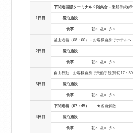
下関港国際ターミナル２階集合
－乗船手続(締
1日目
宿泊施設
食事
朝× 昼× 夕×
釜山港着（08：00）－お客様自身でホテル
2日目
宿泊施設
食事
朝× 昼× 夕×
自由行動－お客様自身で乗船手続(締切17：30
3日目
宿泊施設
食事
朝× 昼× 夕×
下関港着（07：45）
★各自解散
4日目
宿泊施設
食事
朝× 昼× 夕×