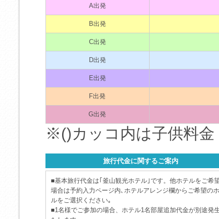
A出発
B出発
C出発
D出発
E出発
F出発
G出発
※()カッコ内は子供料金
旅行代金に関するご案内
■基本旅行代金は｢釜山観光ホテル｣です。他ホテルをご希
場合は予約入力ページ内､ホテルアレンジ欄からご希望の
ルをご選択ください｡
■1名様でご参加の場合、ホテル1名部屋追加代金が別途発