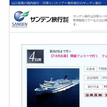
山口発着の国内旅行・日帰りバスツアー海外旅行のサンデン旅行
サンデン旅行は日帰りバ
野球観戦ツアーなど山口
す。
延泊2泊まで可☺
【7-9月出発】 関釜フェリーで行く フ
下関港
出発地
20
設定期間
¥
旅行代金