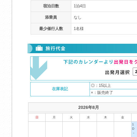
宿泊日数
1泊4日
添乗員
なし
最少催行人数
1名様
◎：15以上
在庫表記
×：販売終了
2026年8月
日
月
火
水
木
金
1
D
－