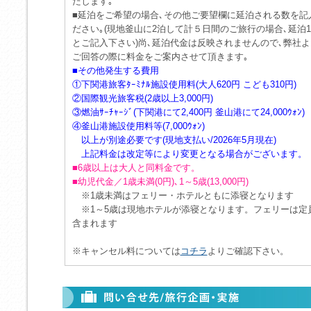
たします｡
■延泊をご希望の場合､その他ご要望欄に延泊される数を記
ださい｡(現地釜山に2泊して計５日間のご旅行の場合､延泊
とご記入下さい)尚､延泊代金は反映されませんので､弊社よ
ご回答の際に料金をご案内させて頂きます｡
■その他発生する費用
①下関港旅客ﾀｰﾐﾅﾙ施設使用料(大人620円 こども310円)
②国際観光旅客税(2歳以上3,000円)
③燃油ｻｰﾁｬｰｼﾞ(下関港にて2,400円 釜山港にて24,000ｳｫﾝ)
④釜山港施設使用料等(7,000ｳｫﾝ)
以上が別途必要です(現地支払い/2026年5月現在)
上記料金は改定等により変更となる場合がございます
■6歳以上は大人と同料金です。
■幼児代金／1歳未満(0円)､1～5歳(13,000円)
※1歳未満はフェリー・ホテルともに添寝となります
※1～5歳は現地ホテルが添寝となります。フェリーは定
含まれます
※キャンセル料については
コチラ
よりご確認下さい。