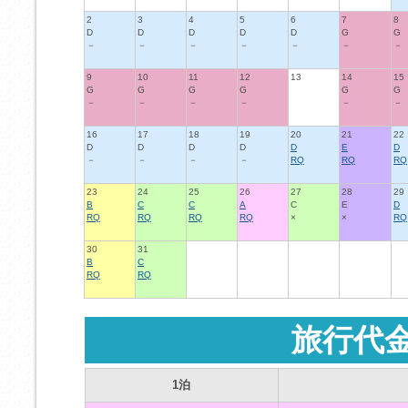
2
3
4
5
6
7
8
D
D
D
D
D
G
G
－
－
－
－
－
－
－
9
10
11
12
13
14
15
G
G
G
G
G
G
－
－
－
－
－
－
16
17
18
19
20
21
22
D
D
D
D
D
E
D
－
－
－
－
RQ
RQ
RQ
23
24
25
26
27
28
29
B
C
C
A
C
E
D
RQ
RQ
RQ
RQ
×
×
RQ
30
31
B
C
RQ
RQ
旅行代
1泊