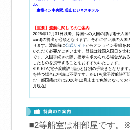
ル､
東横イン中央駅､釜山ビジネスホテル
【重要】渡航に関してのご案内
2025年12月31日以降、韓国への入国の際は電子入国申告(e
card)の提出が必須となります。それに伴い紙の入
ります。渡航前に
公式サイト
からオンライン登録を
いただく必要がございます。登録は韓国入国日を含む
です。入国手続きの際、提示を求められる場合がある
したものを携帯することをおすすめいたします。
※K-ETA(電子渡航許可証)とは別の手続きとなります。
を持つ場合は申請は不要です。K-ETA(電子渡航許可
む一部国籍の方は2026年12月末まで免除となっておりま
月現在)
■2等船室は相部屋です。