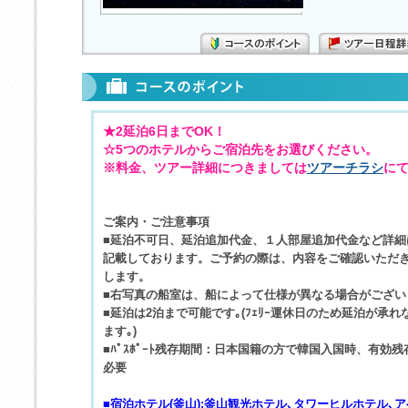
★2延泊6日までOK！
☆5つのホテルからご宿泊先をお選びください。
※料金、ツアー詳細につきましては
ツアーチラシ
に
ご案内・ご注意事項
■延泊不可日、延泊追加代金、１人部屋追加代金など詳細
記載しております。ご予約の際は、内容をご確認いただ
します。
■右写真の船室は、船によって仕様が異なる場合がござい
■延泊は2泊まで可能です｡(ﾌｪﾘｰ運休日のため延泊が承
ます｡)
■ﾊﾟｽﾎﾟｰﾄ残存期間：日本国籍の方で韓国入国時、有効
必要
■宿泊ホテル(釜山):釜山観光ホテル､タワーヒルホテル､